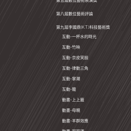
第五屆數位藝術表演獎
第八屆數位藝術評論
第九屆李國鼎(K.T.)科技藝術獎
互動-一杯水的時光
互動-竹映
互動-京皮笑臉
互動-律動三角
互動-掌潮
互動-籠
動畫-上上籤
動畫-母親
動畫-羊群效應