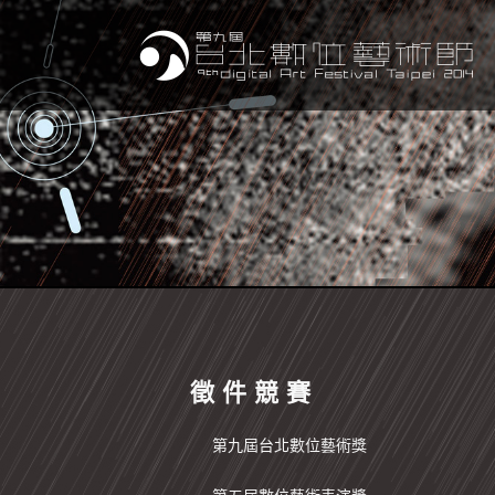
徵 件 競 賽
第九屆台北數位藝術獎