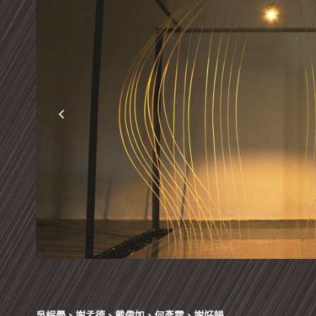
吳岷學、謝孟德、戴偉如、何彥霆、謝好韻