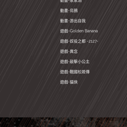
動畫-家家酒
動畫-烏鴉
動畫-游出自我
遊戲-Golden Banana
遊戲-奴役之都 -2127-
遊戲-異念
遊戲-敲擊小公主
遊戲-戰國松姬傳
遊戲-貓俠