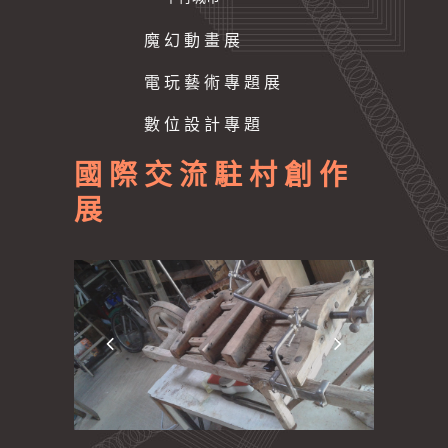
魔 幻 動 畫 展
電 玩 藝 術 專 題 展
數 位 設 計 專 題
國 際 交 流 駐 村 創 作
展