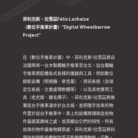
菲利克斯‧拉雪茲Félix Lachaize
〈數位手推車計畫〉“Digital Wheelbarrow
Project”
在〈數位手推車計畫〉中，菲利克斯•拉雪茲將自
法國帶來一台木製獨輪手推車至台北。這台獨輪
手推車將配備各式各樣的儀器與工具，例如數位
錄影設備（照相機、麥克風）、資訊系統（全球
定位系統、文書處理軟體等），以及其他實用工
具（老虎鉗、雞毛撢子）。菲利克斯•拉雪茲將推
著這台手推車漫步於台北城，並把隨手拾來的物
件置於這台手推車中。車上的設備將擷取這些物
件最饒富趣味之處，並突顯出它們的特性。所有
拾來的物件最後物歸原處。菲利克斯•拉雪茲將利
用這些錄影設備創作若干能夠展現物件、行動，