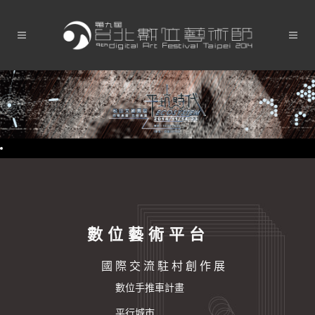
數 位 藝 術 平 台
國 際 交 流 駐 村 創 作 展
數位手推車計畫
平行城市